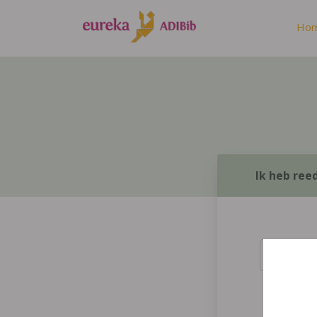
Ho
Ik heb ree