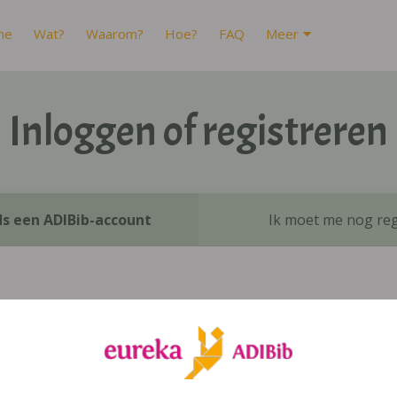
me
Wat?
Waarom?
Hoe?
FAQ
Meer
Inloggen of registreren
ds een ADIBib-account
Ik moet me nog reg
Inloggen