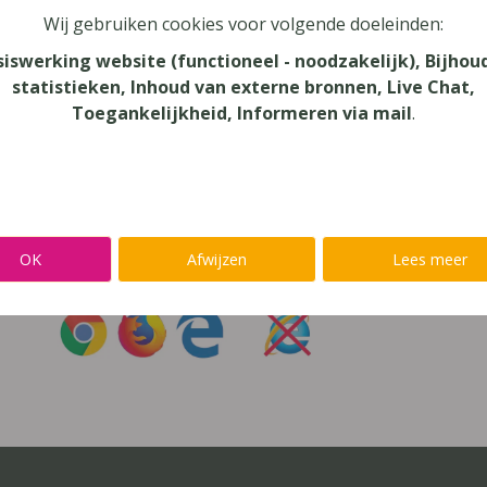
Wij gebruiken cookies voor volgende doeleinden:
oord vergeten?
siswerking website (functioneel - noodzakelijk), Bijhou
statistieken, Inhoud van externe bronnen, Live Chat,
r niet inloggen met een
@lees.op-account
Toegankelijkheid, Informeren via mail
.
Inloggen op je favoriete voorleessoftware?
Ga meteen naar
Alinea
,
IntoWords
,
K3000
,
SprintPlus
,
TextAi
OK
Afwijzen
Lees meer
uik
Chrome
,
Firefox
of
Edge
Gebruik
nooit
Internet Exp