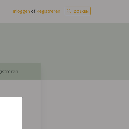
Inloggen
of
Registreren
ZOEKEN
istreren