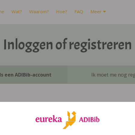
me
Wat?
Waarom?
Hoe?
FAQ
Meer
Inloggen of registreren
ds een ADIBib-account
Ik moet me nog reg
Inloggen