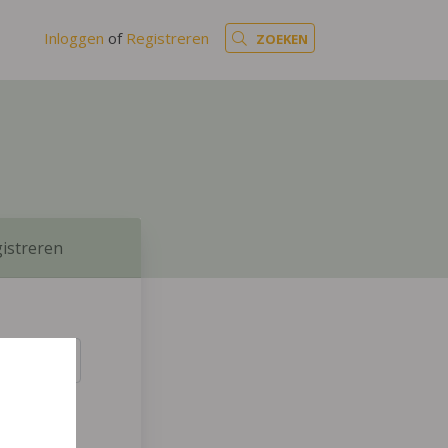
Inloggen
of
Registreren
ZOEKEN
istreren