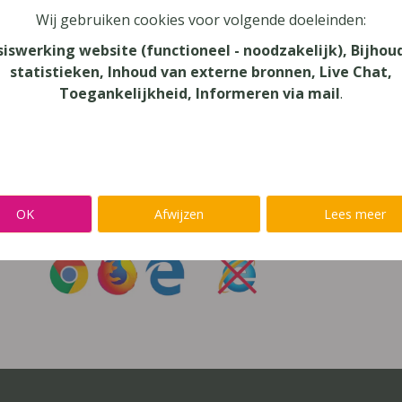
Wij gebruiken cookies voor volgende doeleinden:
oord vergeten?
siswerking website (functioneel - noodzakelijk), Bijhou
statistieken, Inhoud van externe bronnen, Live Chat,
r niet inloggen met een
@lees.op-account
Toegankelijkheid, Informeren via mail
.
Inloggen op je favoriete voorleessoftware?
Ga meteen naar
Alinea
,
IntoWords
,
K3000
,
SprintPlus
,
TextAi
OK
Afwijzen
Lees meer
uik
Chrome
,
Firefox
of
Edge
Gebruik
nooit
Internet Exp