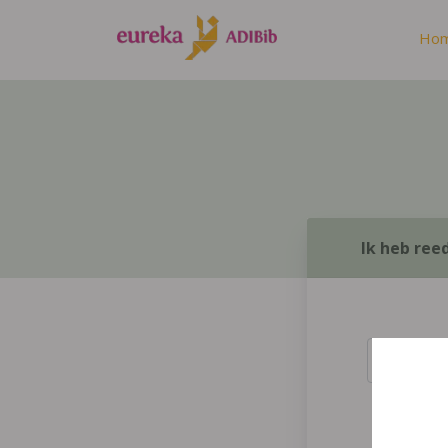
Ho
Ik heb ree