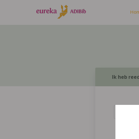
Ho
Ik heb ree