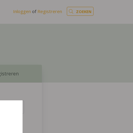
Inloggen
of
Registreren
ZOEKEN
istreren