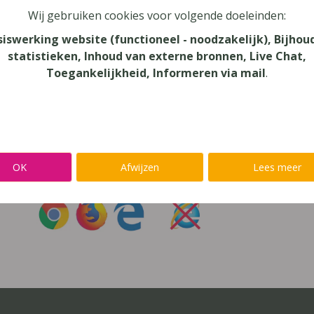
Wij gebruiken cookies voor volgende doeleinden:
oord vergeten?
siswerking website (functioneel - noodzakelijk), Bijhou
statistieken, Inhoud van externe bronnen, Live Chat,
r niet inloggen met een
@lees.op-account
Toegankelijkheid, Informeren via mail
.
Inloggen op je favoriete voorleessoftware?
Ga meteen naar
Alinea
,
IntoWords
,
K3000
,
SprintPlus
,
TextAi
OK
Afwijzen
Lees meer
uik
Chrome
,
Firefox
of
Edge
Gebruik
nooit
Internet Exp