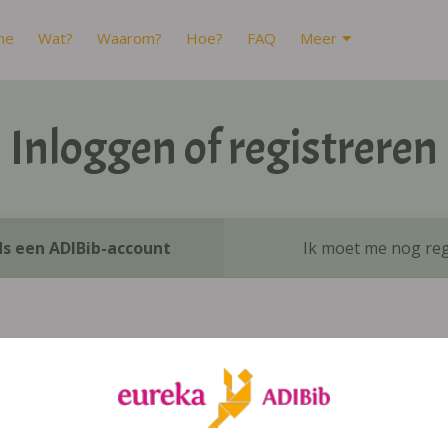
me
Wat?
Waarom?
Hoe?
FAQ
Meer
Inloggen of registreren
ds een ADIBib-account
Ik moet me nog reg
Inloggen