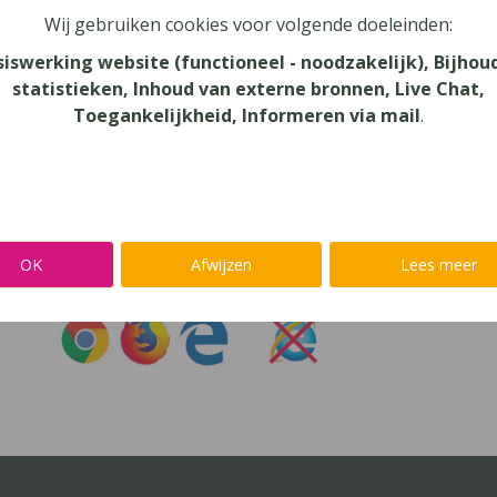
Wij gebruiken cookies voor volgende doeleinden:
oord vergeten?
siswerking website (functioneel - noodzakelijk), Bijhou
statistieken, Inhoud van externe bronnen, Live Chat,
r niet inloggen met een
@lees.op-account
Toegankelijkheid, Informeren via mail
.
Inloggen op je favoriete voorleessoftware?
Ga meteen naar
Alinea
,
IntoWords
,
K3000
,
SprintPlus
,
TextAi
OK
Afwijzen
Lees meer
uik
Chrome
,
Firefox
of
Edge
Gebruik
nooit
Internet Exp