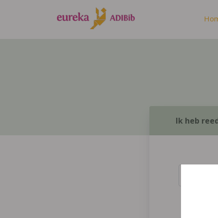
Ho
Ik heb ree