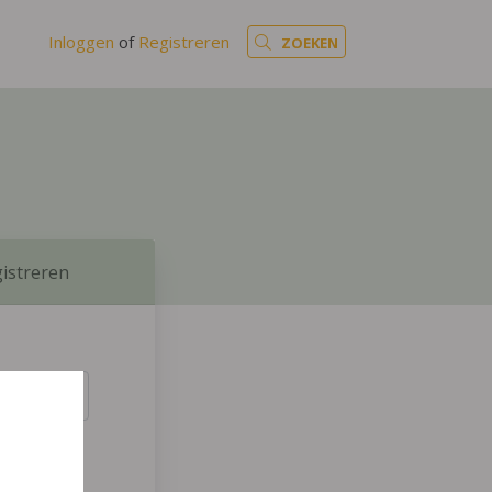
Inloggen
of
Registreren
ZOEKEN
istreren