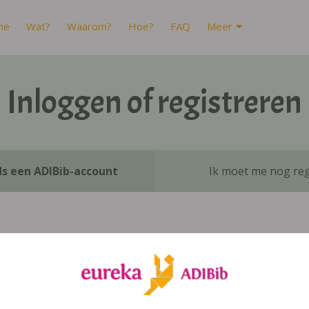
me
Wat?
Waarom?
Hoe?
FAQ
Meer
Inloggen of registreren
ds een ADIBib-account
Ik moet me nog reg
Inloggen