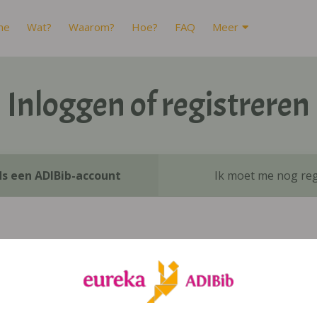
me
Wat?
Waarom?
Hoe?
FAQ
Meer
Inloggen of registreren
ds een ADIBib-account
Ik moet me nog reg
Inloggen