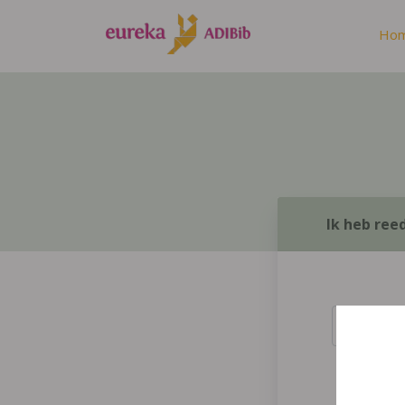
Ho
Ik heb ree