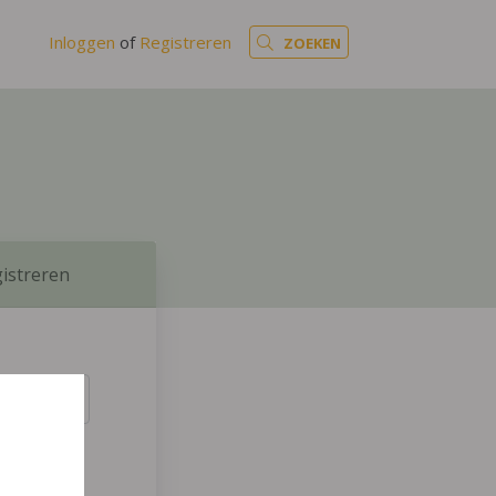
Inloggen
of
Registreren
ZOEKEN
istreren