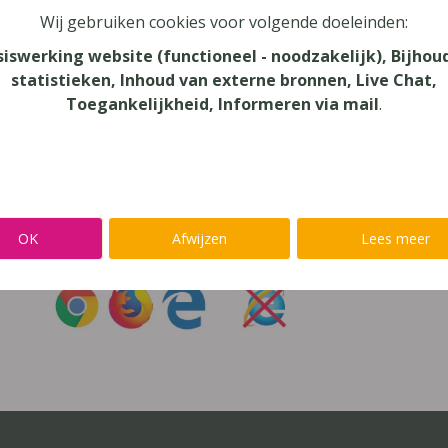
Wij gebruiken cookies voor volgende doeleinden:
oord vergeten?
siswerking website (functioneel - noodzakelijk), Bijhou
statistieken, Inhoud van externe bronnen, Live Chat,
r niet inloggen met een
@lees.op-account
Toegankelijkheid, Informeren via mail
.
Inloggen op je favoriete voorleessoftware?
Ga meteen naar
Alinea
,
IntoWords
,
K3000
,
SprintPlus
,
TextAi
OK
Afwijzen
Lees meer
uik
Chrome
,
Firefox
of
Edge
Gebruik
nooit
Internet Exp