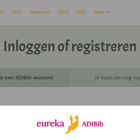
me
Wat?
Waarom?
Hoe?
FAQ
Meer
Inloggen of registreren
ds een ADIBib-account
Ik moet me nog reg
Inloggen