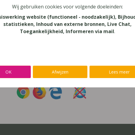
Wij gebruiken cookies voor volgende doeleinden:
oord vergeten?
siswerking website (functioneel - noodzakelijk), Bijhou
statistieken, Inhoud van externe bronnen, Live Chat,
r niet inloggen met een
@lees.op-account
Toegankelijkheid, Informeren via mail
.
Inloggen op je favoriete voorleessoftware?
Ga meteen naar
Alinea
,
IntoWords
,
K3000
,
SprintPlus
,
TextAi
OK
Afwijzen
Lees meer
uik
Chrome
,
Firefox
of
Edge
Gebruik
nooit
Internet Exp