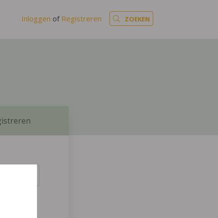
Inloggen
of
Registreren
ZOEKEN
istreren