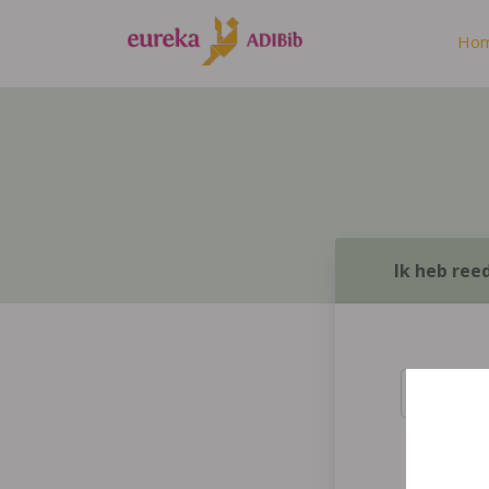
Ho
Ik heb ree