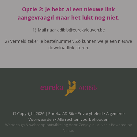
Optie 2: Je hebt al een nieuwe link
aangevraagd maar het lukt nog niet.
1) Mail naar
adibib@eurekaleuven.be
2) Vermeld zeker je bestelnummer. Zo kunnen we je een nieuwe
downloadlink sturen.
© Copyright 2026 | Eureka ADIBib •
Privacybeleid
•
Algemene
Voorwaarden
• Alle rechten voorbehouden
Webdesign
&
webshop ontwikkeling
door
Zenjoy in Leuven
•
Powered by
Nimbu