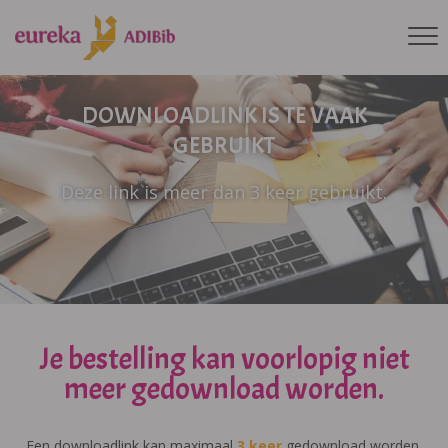
DOWNLOADLINK IS TE VAAK
GEBRUIKT
Deze link is meer dan 3 keer gebruikt.
Je bestelling kan voorlopig niet
meer gedownload worden.
Een downloadlink kan maximaal
3 keer
gedownload worden.