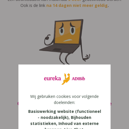
Ook is de link
na
14 dagen niet meer geldig
.
Wat kan je doen?
Wij gebruiken cookies voor volgende
doeleinden:
Optie 1: Het is de eerste keer dat de
download niet werkt.
Basiswerking website (functioneel
- noodzakelijk), Bijhouden
1) Log in op ADIBib.be
statistieken, Inhoud van externe