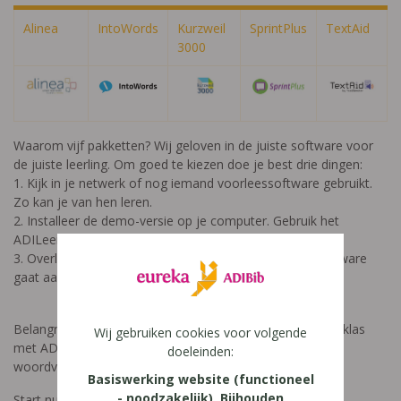
Alinea
IntoWords
Kurzweil 
SprintPlus
TextAid
3000
Waarom vijf pakketten? Wij geloven in de juiste software voor
de juiste leerling. Om goed te kiezen doe je best drie dingen:
1. Kijk in je netwerk of nog iemand voorleessoftware gebruikt.
Zo kan je van hen leren.
2. Installeer de demo-versie op je computer. Gebruik het
ADILeerwerkboek om de software uit te proberen.
3. Overleg met ouders, school en logopedist wie de software
gaat aanleren aan het kind.
Belangrijk: Elk pakket kan alles dat nodig is om vlot in de klas
Wij gebruiken cookies voor volgende
met ADIBoeken te werken: laten voorlezen, erin typen,
doeleinden:
woordvoorspelling gebruiken en meer.
Basiswerking website (functioneel
- noodzakelijk), Bijhouden
Start nu! Bestel je voorleessoftware
hier
.