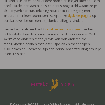
Elk kind is uniek en heeft andere noden en mogelijkheden. Toch
heeft Eureka een aantal do's en dont's opgesteld waarmee je
als zorgverlener kunt rekening houden in de omgang met
kinderen met leerstoornissen. Bekijk onze
dyslexie-pagina
op
eurekaleuven.be om een uitgebreide uitleg te vinden.
Verder kan je als leerkracht
redelijke aanpassingen
inzetten in
het klaslokaal om te compenseren voor de leerstoornis. Wat
werkt voor kinderen met dyslexie kan ook kinderen die
moeilijkheden hebben met lezen, spellen en meer helpen.
ADIBoeken en LeesVoor! zijn een eerste ondersteuning om in je
talent te staan.
© Copyright 2026 | Eureka ADIBib •
Privacybeleid
•
Algemene