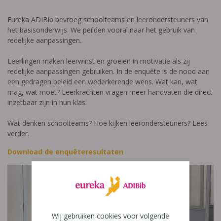
Eureka ADIBib bevroeg schoolteams en leerondersteuners van
het basisonderwijs. We peilden vooral naar het gebruik van
redelijke aanpassingen.
Leerlingen maken leerwinst en groeien in motivatie als zij
redelijke aanpassingen gebruiken. In de enquête is de nood aan
een gedragen beleid een wederkerende wens. Wat kan, wat
mag, wat moet? Leerkrachten vragen meer handvaten die direct
inzetbaar zijn in hun klas.
Wat denken schoolteams? Hoe kijken leerondersteuners? Lees
verder.
Download de enquêteresultaten
Wij gebruiken cookies voor volgende