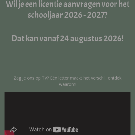
Wil je een licentie aanvragen voor het
schooljaar 2026 - 2027?
Dat kan vanaf 24 augustus 2026!
Zag je ons op TV? Eén letter maakt het verschil, ontdek
waarom!