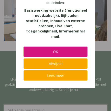
doeleinden:
Basiswerking website (functioneel
- noodzakelijk), Bijhouden
statistieken, Inhoud van externe
bronnen, Live Chat,
Toegankelijkheid, Informeren via
mail
.
OK
Onze nieuwsbrief
Afwijzen
Lees meer
Elke 6 weken sturen we onze GRATIS nieuwsbrief uit. Vol
praktische tips en informatie die nuttig is voor iedereen die met
onderwijs bezig is. Schrijf je nu in!