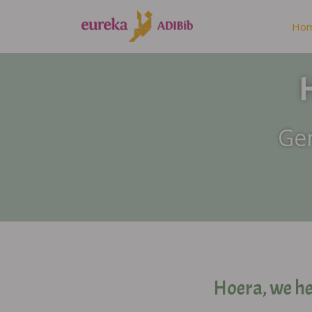
Ho
Gem
Hoera, we h