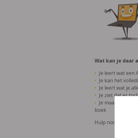
Wat kan je daar 
Je leert wat een
Je kan het volled
Je leert wat je 
Je ziet dat er t
Je maakt samen me
boek
Hulp nodig? Oplos