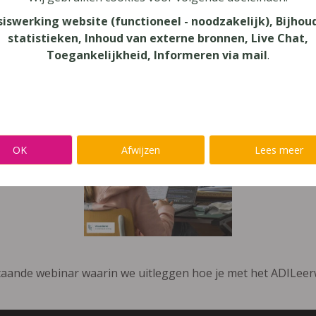
siswerking website (functioneel - noodzakelijk), Bijhou
statistieken, Inhoud van externe bronnen, Live Chat,
Toegankelijkheid, Informeren via mail
.
OK
Afwijzen
Lees meer
taande webinar waarin we uitleggen hoe je met het ADILee