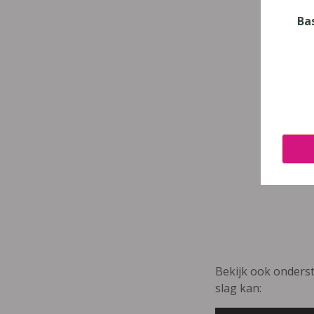
Ba
Bekijk ook onders
slag kan: