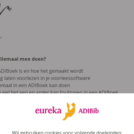
allemaal mee doen?
 ADIBoek is en hoe het gemaakt wordt
ig laten voorlezen in je voorleessoftware
allemaal in een ADIBoek kan doen
och wel het een en ander kan foutlopen in een ADIBoek
t je kind of leerling (of lekker in je eentje) de oefeningen
singen van de oefeningen bekijken? Bekijk onze
instructiefi
Wij gebruiken cookies voor volgende doeleinden:
Download het ADILeerwerkboek