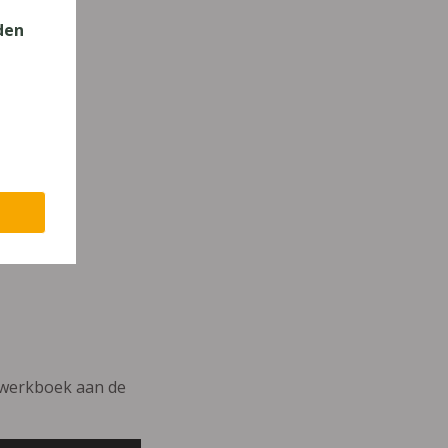
den
rwerkboek aan de