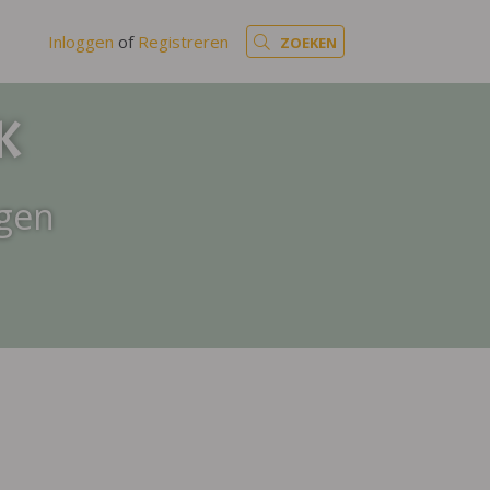
Inloggen
of
Registreren
ZOEKEN
K
jgen