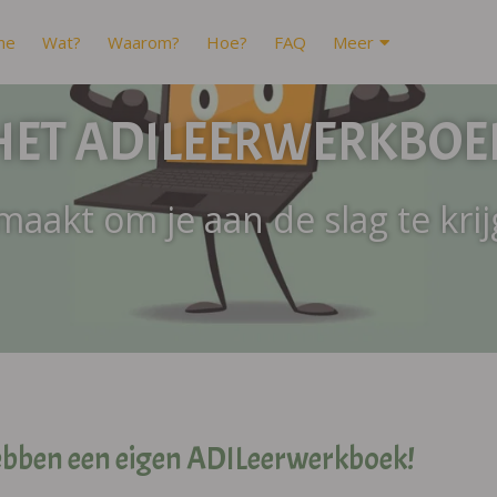
me
Wat?
Waarom?
Hoe?
FAQ
Meer
HET ADILEERWERKBOE
aakt om je aan de slag te kri
ebben een eigen ADILeerwerkboek!