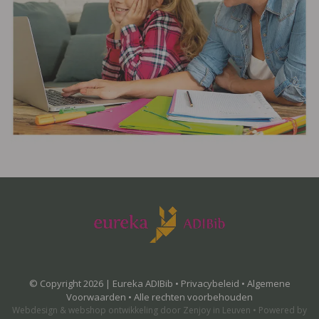
© Copyright 2026 | Eureka ADIBib •
Privacybeleid
•
Algemene
Voorwaarden
• Alle rechten voorbehouden
Webdesign
&
webshop ontwikkeling
door
Zenjoy in Leuven
•
Powered by