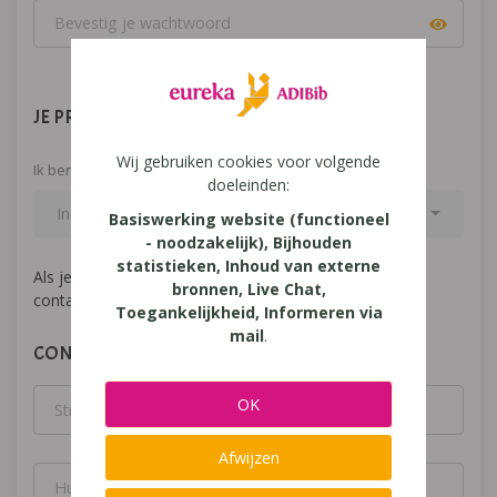
JE PROFIEL
Wij gebruiken cookies voor volgende
Ik ben een
doeleinden:
In welke hoedanigheid bestel je?
Basiswerking website (functioneel
- noodzakelijk), Bijhouden
statistieken, Inhoud van externe
Als je werkzaam bent in een school type 6, neem dan
bronnen, Live Chat,
contact op met
ADIBib
.
Toegankelijkheid, Informeren via
mail
.
CONTACTGEGEVENS
OK
Afwijzen