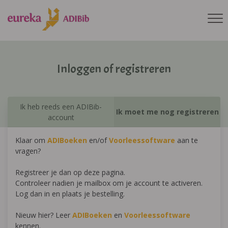
Inloggen of registreren
Ik heb reeds een ADIBib-
Ik moet me nog registreren
account
Klaar om
ADIBoeken
en/of
Voorleessoftware
aan te
vragen?
Registreer je dan op deze pagina.
Controleer nadien je mailbox om je account te activeren.
Log dan in en plaats je bestelling.
Nieuw hier? Leer
ADIBoeken
en
Voorleessoftware
kennen.