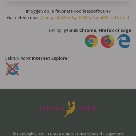
Inloggen op je favoriete voorleessoftware?
Ga meteen naar
Alinea
,
IntoWords
,
K3000
,
SprintPlus
,
TextAid
Let op: gebruik
Chrome
,
Firefox
of
Edge
Gebruik
nooit
Internet Explorer
© Copyright 2026 | Eureka ADIBib •
Privacybeleid
•
Algemene