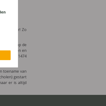
den
n LeesVoor! Zo
n vinden op de
en ADIBoeken en
 scholen (
1474
een toename van
cholen) gestart
r er is altijd