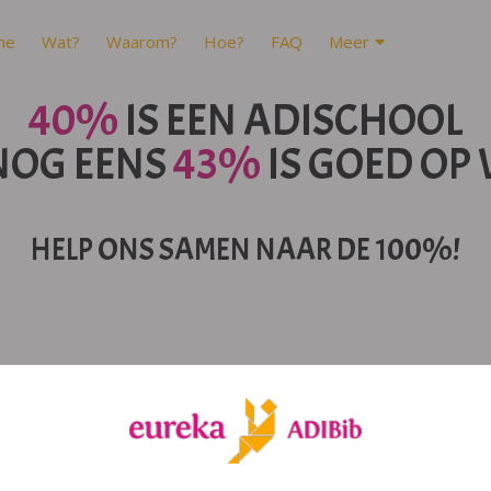
me
Wat?
Waarom?
Hoe?
FAQ
Meer
40%
IS EEN ADISCHOOL
NOG EENS
43%
IS GOED OP
HELP ONS SAMEN NAAR DE 100%!