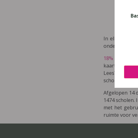
Ba
In elke klas 
ondersteun je n
18%
van de sc
kaart. Bij
43%
v
LeesVoor! nog 
scholen) en we
Afgelopen
14
d
1474
scholen. I
met het gebrui
ruimte voor ve