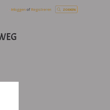
Inloggen
of
Registreren
ZOEKEN
 WEG