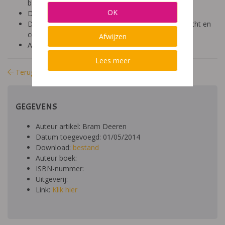
basisonderwijs (9-12 jaar)
OK
Diagnose: ADHD
Domein: gezin, medisch, socio-emotioneel, aandacht en
concentratie, structuur, gedrag
Afwijzen
Aard: theoretischpraktisch
Lees meer
Terug naar bibliotheek
GEGEVENS
Auteur artikel: Bram Deeren
Datum toegevoegd: 01/05/2014
Download:
bestand
Auteur boek:
ISBN-nummer:
Uitgeverij:
Link:
Klik hier