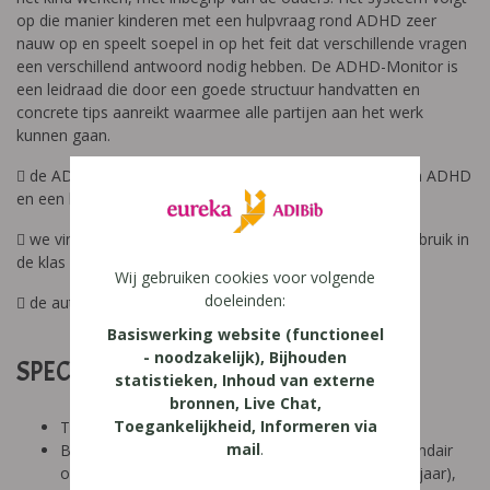
op die manier kinderen met een hulpvraag rond ADHD zeer
nauw op en speelt soepel in op het feit dat verschillende vragen
een verschillend antwoord nodig hebben. De ADHD-Monitor is
een leidraad die door een goede structuur handvatten en
concrete tips aanreikt waarmee alle partijen aan het werk
kunnen gaan.
 de ADHD-Monitor biedt een duidelijke omschrijving van ADHD
en een helder stappenplan om aan de slag te gaan.
 we vinden veel tips en concrete adviezen terug voor gebruik in
de klas en thuis
Wij gebruiken cookies voor volgende
doeleinden:
 de auteurs hanteren een directe en duidelijke schrijfstijl
Basiswerking website (functioneel
- noodzakelijk), Bijhouden
SPECIFICATIES:
statistieken, Inhoud van externe
bronnen, Live Chat,
Toegankelijkheid, Informeren via
Tool: niet van toepassing
mail
.
Besproken Leeftijd: basisonderwijs (6-9 jaar), secundair
onderwijs (12-14 jaar), secundair onderwijs (14-18 jaar),