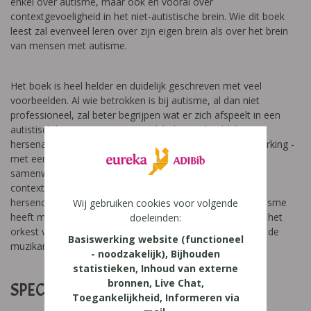
enkel over autisme, maar ook en vooral over
contextgevoeligheid in het niet-autistische brein. Wie dit boek
leest zal evenveel leren over zijn eigen brein als over het brein
van mensen met autisme.
Het boek is heel helder en duidelijk geschreven met veel
voorbeelden. Al wie betrokken is bij autisme, al dan niet
professioneel, zal beter begrijpen wat er zich afspeelt in een
autistisch brein. De auteur vergelijkt bijvoorbeeld de
hersenactiviteit – dat vooral een kwestie is van samenwerking -
met een groot symfonieorkest. Zoals een orkest de
samenwerking is tussen de verschillende instrumenten, is
contextgevoeligheid de mate van samenwerking tussen
hersencellen, groepen van cellen en hersenzones. Bij autisme
Wij gebruiken cookies voor volgende
heeft men een storing in die samenwerking gevonden. In het
doeleinden:
orkest van het autistisch brein is geen dirigent, waardoor de
Basiswerking website (functioneel
muzikanten niet goed kunnen samenspelen.
- noodzakelijk), Bijhouden
statistieken, Inhoud van externe
bronnen, Live Chat,
SPECIFICATIES:
Toegankelijkheid, Informeren via