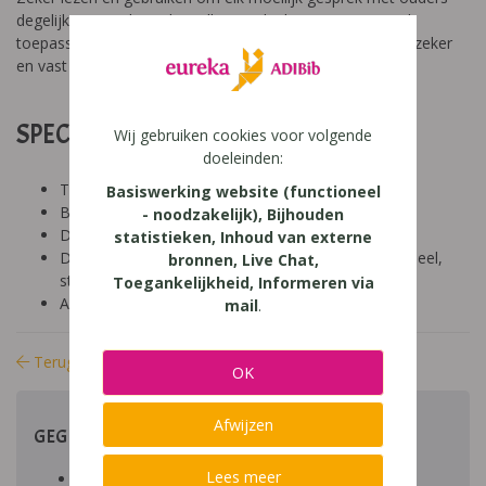
degelijk voor te bereiden. Alles van bij het eerste gesprek
toepassen zal niet lukken, maar stap voor stap kan je er zeker
en vast nuttige tips uithalen.
SPECIFICATIES:
Wij gebruiken cookies voor volgende
doeleinden:
Tool: van ander
Basiswerking website (functioneel
Besproken Leeftijd: Volwassen (+24 jaar)
- noodzakelijk), Bijhouden
Diagnose:
statistieken, Inhoud van externe
Domein: organisatie klas en school, socio-emotioneel,
bronnen, Live Chat,
structuur
Toegankelijkheid, Informeren via
Aard: theoretischpraktisch
mail
.
Terug naar bibliotheek
OK
Afwijzen
GEGEVENS
Lees meer
Auteur artikel: Bieke Santermans