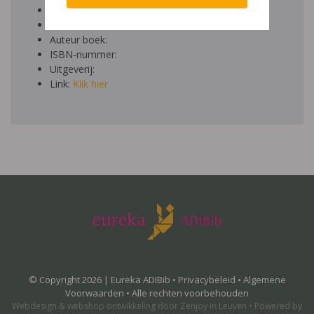
Datum toegevoegd: 01/05/2014
Download:
bestand
Auteur boek:
ISBN-nummer:
Uitgeverij:
Link:
Klik hier
© Copyright 2026 | Eureka ADIBib •
Privacybeleid
•
Algemene
Voorwaarden
• Alle rechten voorbehouden
Webdesign
&
webshop ontwikkeling
door
Zenjoy in Leuven
•
Powered by