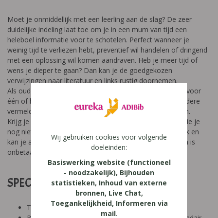
Moet je onmiddellijk met een leerling aan de slag? De zeer
duidelijke indeling laat toe om je in een mum van tijd een
heleboel informatie voor te schotelen. Perfect wanneer je
weinig tijd te verliezen hebt, preventief wil handelen of dringend
met een oplossing wil komen aandraven. Heb je meer tijd of
wens je dieper te gaan? Dan kan je de goedgekozen
verwijzingen naar literatuur en links rustig doornemen.
Als ouder bezit dit naslagwerk wel belangrijke informatie voor
één of hoogstens twee hoofdstukken, maar zullen de andere
vermelde beperkingen en stoornissen niet direct renderen.
Krijg je vandaag een nieuwe leerling met een beperking die je
nog niet kent of gewend bent? 5 Minuten lezen in dit werk en
Wij gebruiken cookies voor volgende
kan je al heel veel foute anticipaties vermijden. Dat alleen is
doeleinden:
onbetaalbaar voor elk eerste contact!
Basiswerking website (functioneel
- noodzakelijk), Bijhouden
SPECIFICATIES:
statistieken, Inhoud van externe
bronnen, Live Chat,
Toegankelijkheid, Informeren via
Tool: niet van toepassing
mail
.
Besproken Leeftijd: basisonderwijs (6-9 jaar), secundair