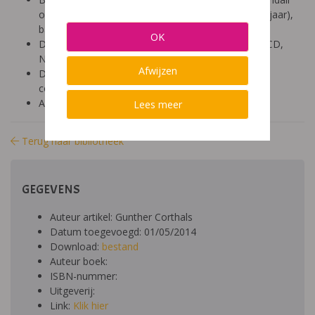
onderwijs (12-14 jaar), secundair onderwijs (14-18 jaar),
basisonderwijs (9-12 jaar)
OK
Diagnose: ADHD, ADD, autisme/ASS, dyspraxie/DCD,
NLD, Gilles de la Tourette, leerproblemen
Afwijzen
Domein: medisch, socio-emotioneel, aandacht en
concentratie, gedrag
Aard: theoretisch
Lees meer
Terug naar bibliotheek
GEGEVENS
Auteur artikel: Gunther Corthals
Datum toegevoegd: 01/05/2014
Download:
bestand
Auteur boek:
ISBN-nummer:
Uitgeverij:
Link:
Klik hier