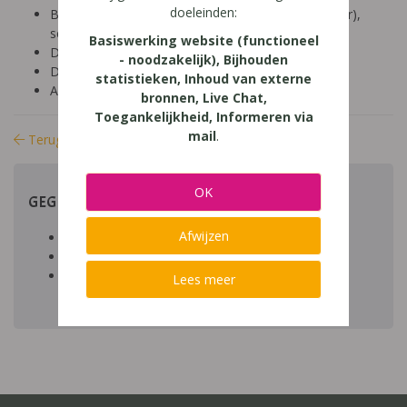
doeleinden:
Besproken Leeftijd: secundair onderwijs (12-14 jaar),
secundair onderwijs (14-18 jaar)
Basiswerking website (functioneel
Diagnose:
- noodzakelijk), Bijhouden
Domein: talen, lezen, schrijven
statistieken, Inhoud van externe
Aard: praktisch
bronnen, Live Chat,
Toegankelijkheid, Informeren via
mail
.
Terug naar bibliotheek
OK
GEGEVENS
Afwijzen
Auteur artikel: Chris Van Echelpoel
Datum toegevoegd: 01/05/2014
Download:
bestand
Lees meer