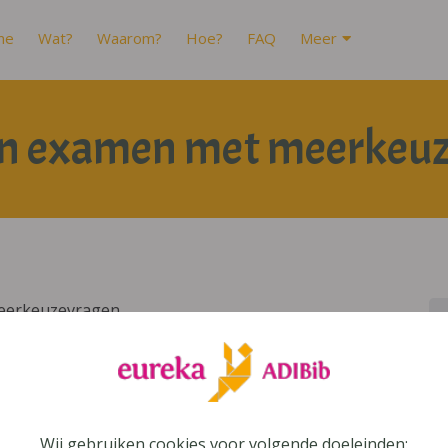
me
Wat?
Waarom?
Hoe?
FAQ
Meer
en examen met meerkeu
eerkeuzevragen.
Wij gebruiken cookies voor volgende doeleinden: