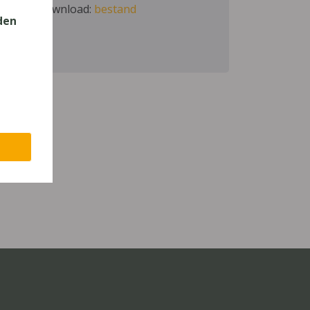
Download:
bestand
den