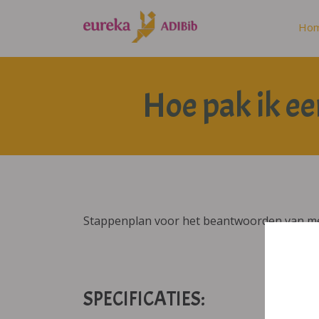
Ho
Hoe pak ik e
Stappenplan voor het beantwoorden van m
SPECIFICATIES: