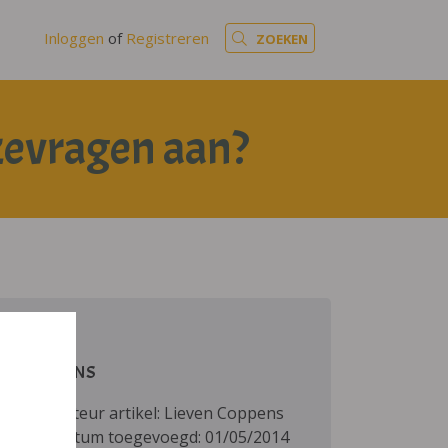
Inloggen
of
Registreren
ZOEKEN
zevragen aan?
GEGEVENS
Auteur artikel: Lieven Coppens
Datum toegevoegd: 01/05/2014