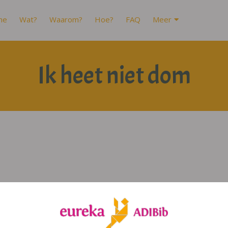
me
Wat?
Waarom?
Hoe?
FAQ
Meer
Ik heet niet dom