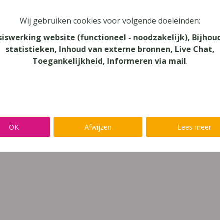
Wij gebruiken cookies voor volgende doeleinden:
siswerking website (functioneel - noodzakelijk), Bijhou
statistieken, Inhoud van externe bronnen, Live Chat,
Toegankelijkheid, Informeren via mail
.
vier pakkende getuigenissen van mensen met een leerstoorni
OK
Afwijzen
Lees meer
rstoornis in het dagelijkse leven.