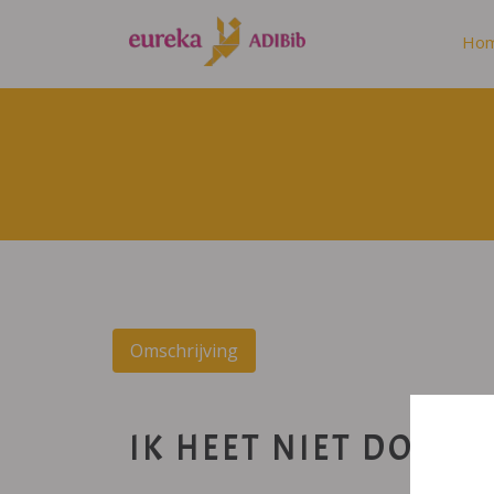
Ho
Omschrijving
IK HEET NIET DOM