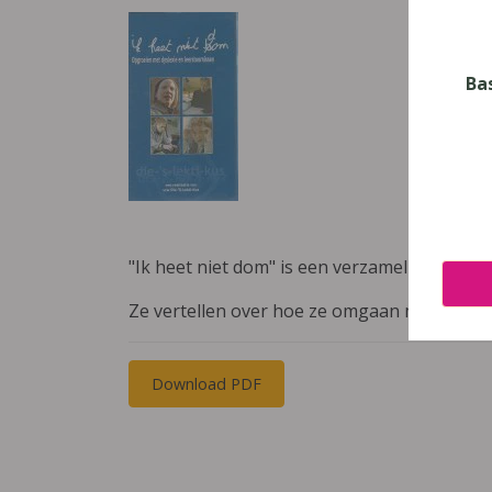
Ba
"Ik heet niet dom" is een verzameling van 
Ze vertellen over hoe ze omgaan met hun lee
Download PDF