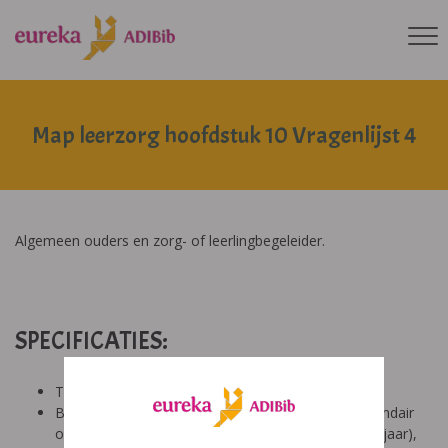
Map leerzorg hoofdstuk 10 Vragenlijst 4
Algemeen ouders en zorg- of leerlingbegeleider.
SPECIFICATIES:
Tool: van ons
Besproken Leeftijd: basisonderwijs (6-9 jaar), secundair
onderwijs (12-14 jaar), secundair onderwijs (14-18 jaar),