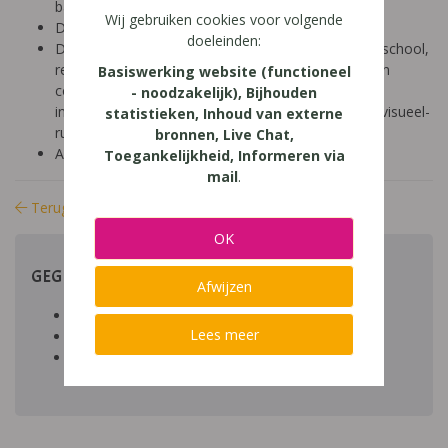
basisonderwijs (9-12 jaar)
Wij gebruiken cookies voor volgende
Diagnose: leerproblemen
doeleinden:
Domein: gezin, leren studeren, organisatie klas en school,
rekenen / wiskunde, socio-emotioneel, aandacht en
Basiswerking website (functioneel
concentratie, talen, lezen, schrijven, structuur,
- noodzakelijk), Bijhouden
intelligentie, gedrag, motivatie, motoriek, spelling, visueel-
statistieken, Inhoud van externe
ruimtelijk
bronnen, Live Chat,
Aard: praktisch
Toegankelijkheid, Informeren via
mail
.
Terug naar bibliotheek
OK
GEGEVENS
Afwijzen
Auteur artikel:
Lees meer
Datum toegevoegd:
Download:
bestand