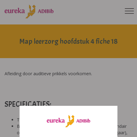
Map leerzorg hoofdstuk 4 fiche 18
Afleiding door auditieve prikkels voorkomen.
SPECIFICATIES:
Tool: van ons
Besproken Leeftijd: basisonderwijs (6-9 jaar), secundair
onderwijs (12-14 jaar), secundair onderwijs (14-18 jaar),