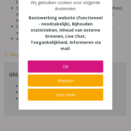
basisonderwijs (9-12 jaar)
Wij gebruiken cookies voor volgende
Diagnose: ADHD, ADD, autisme/ASS, hoogbegaafdheid,
doeleinden:
dyscalculie, dyslexie, dyspraxie/DCD, NLD, dysfasie,
Basiswerking website (functioneel
leerproblemen
- noodzakelijk), Bijhouden
Domein: leren studeren, organisatie klas en school,
statistieken, Inhoud van externe
aandacht en concentratie
bronnen, Live Chat,
Aard: theoretischpraktisch
Toegankelijkheid, Informeren via
mail
.
Terug naar bibliotheek
OK
GEGEVENS
Afwijzen
Auteur artikel:
Datum toegevoegd:
Lees meer
Download:
bestand