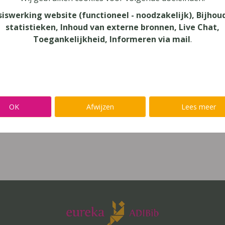
siswerking website (functioneel - noodzakelijk), Bijhou
 jaar), secundair onderwijs (12-14 jaar),
statistieken, Inhoud van externe bronnen, Live Chat,
onderwijs (9-12 jaar)
Toegankelijkheid, Informeren via mail
.
gbegaafdheid, dyscalculie, dyslexie,
oblemen
as en school
OK
Afwijzen
Lees meer