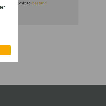
Download:
bestand
den