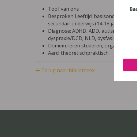
Tool: van ons
Ba
Besproken Leeftijd: basisonderwijs (6-9
secundair onderwijs (14-18 jaar), basis
Diagnose: ADHD, ADD, autisme/ASS, hoo
dyspraxie/DCD, NLD, dysfasie, leerpr
Domein: leren studeren, organisatie kl
Aard: theoretischpraktisch
Terug naar bibliotheek