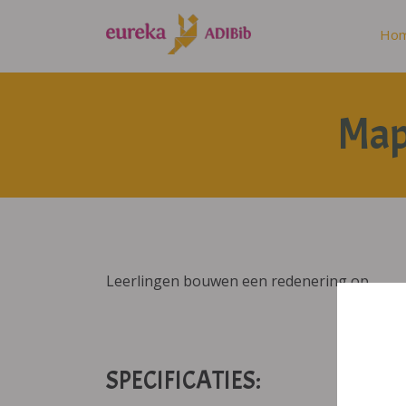
Ho
Map 
Leerlingen bouwen een redenering op.
SPECIFICATIES: