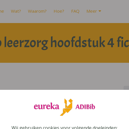
me
Wat?
Waarom?
Hoe?
FAQ
Meer
leerzorg hoofdstuk 4 fi
Wij gebruiken cookies voor volgende doeleinden: