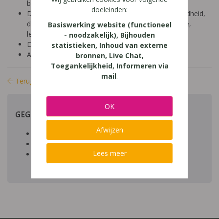
basisonderwijs (9-12 jaar)
doeleinden:
Diagnose: ADHD, ADD, autisme/ASS, hoogbegaafdheid,
dyscalculie, dyslexie, dyspraxie/DCD, NLD, dysfasie,
Basiswerking website (functioneel
leerproblemen
- noodzakelijk), Bijhouden
Domein: leren studeren, organisatie klas en school
statistieken, Inhoud van externe
Aard:
bronnen, Live Chat,
Toegankelijkheid, Informeren via
mail
.
Terug naar bibliotheek
OK
GEGEVENS
Afwijzen
Auteur artikel:
Datum toegevoegd:
Lees meer
Download:
bestand