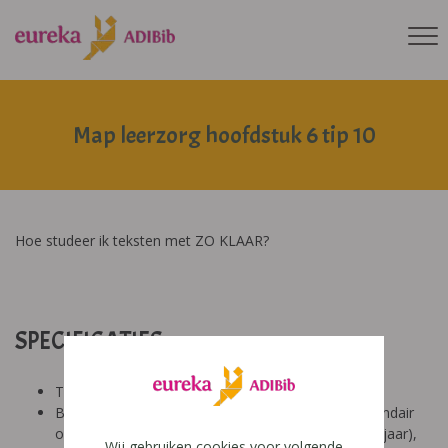
Map leerzorg hoofdstuk 6 tip 10
Hoe studeer ik teksten met ZO KLAAR?
SPECIFICATIES:
Tool: van ons
Besproken Leeftijd: basisonderwijs (6-9 jaar), secundair
onderwijs (12-14 jaar), secundair onderwijs (14-18 jaar),
Wij gebruiken cookies voor volgende