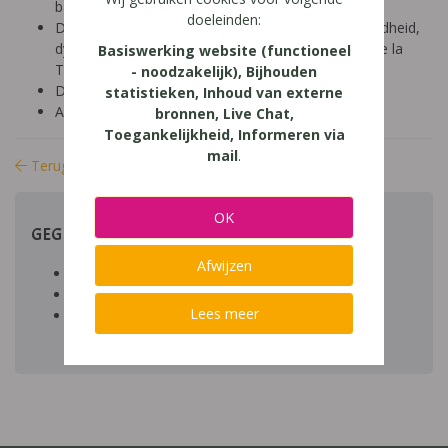
basisonderwijs (9-12 jaar)
doeleinden:
Diagnose: ADHD, ADD, autisme/ASS, hoogbegaafdheid,
dyscalculie, dyslexie, dyspraxie/DCD, NLD, Gilles de la
Basiswerking website (functioneel
Tourette, dysfasie, leerproblemen
- noodzakelijk), Bijhouden
Domein: leren studeren, structuur
statistieken, Inhoud van externe
Aard: praktisch
bronnen, Live Chat,
Toegankelijkheid, Informeren via
mail
.
Terug naar bibliotheek
OK
GEGEVENS
Afwijzen
Auteur artikel:
Datum toegevoegd:
Lees meer
Download:
bestand