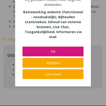
basisonderwijs (9-12 jaar)
doeleinden:
Diagnose: ADHD, ADD, autisme/ASS, hoogbegaafdheid,
dyscalculie, dyslexie, dyspraxie/DCD, NLD, Gilles de la
Basiswerking website (functioneel
Tourette, dysfasie, leerproblemen
- noodzakelijk), Bijhouden
Domein: leren studeren, structuur
statistieken, Inhoud van externe
Aard: praktisch
bronnen, Live Chat,
Toegankelijkheid, Informeren via
mail
.
Terug naar bibliotheek
OK
GEGEVENS
Afwijzen
Auteur artikel:
Datum toegevoegd:
Lees meer
Download:
bestand