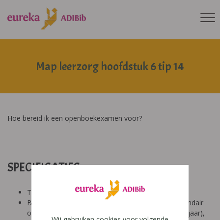
Map leerzorg hoofdstuk 6 tip 14
Hoe bereid ik een openboekexamen voor?
SPECIFICATIES:
Tool: van ons
Besproken Leeftijd: basisonderwijs (6-9 jaar), secundair
onderwijs (12-14 jaar), secundair onderwijs (14-18 jaar),
Wij gebruiken cookies voor volgende