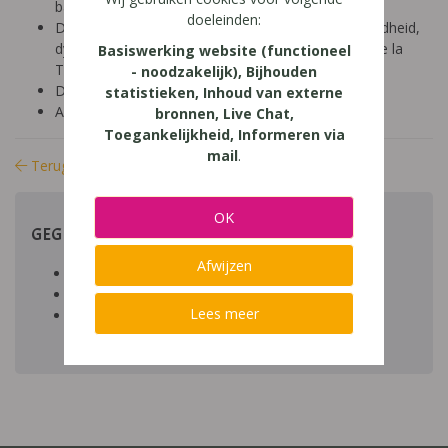
basisonderwijs (9-12 jaar)
doeleinden:
Diagnose: ADHD, ADD, autisme/ASS, hoogbegaafdheid,
dyscalculie, dyslexie, dyspraxie/DCD, NLD, Gilles de la
Basiswerking website (functioneel
Tourette, dysfasie, leerproblemen
- noodzakelijk), Bijhouden
Domein: leren studeren, structuur
statistieken, Inhoud van externe
Aard: praktisch
bronnen, Live Chat,
Toegankelijkheid, Informeren via
mail
.
Terug naar bibliotheek
OK
GEGEVENS
Afwijzen
Auteur artikel:
Datum toegevoegd:
Lees meer
Download:
bestand