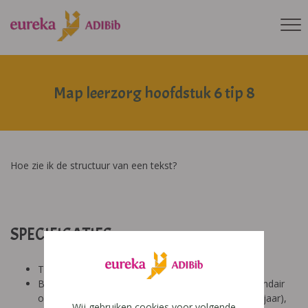
Map leerzorg hoofdstuk 6 tip 8
Hoe zie ik de structuur van een tekst?
SPECIFICATIES:
Tool: van ons
Besproken Leeftijd: basisonderwijs (6-9 jaar), secundair
onderwijs (12-14 jaar), secundair onderwijs (14-18 jaar),
Wij gebruiken cookies voor volgende