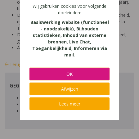
onderwijs (12-14 jaar), secundair onderwijs (14-18 jaar),
Wij gebruiken cookies voor volgende
basisonderwijs (9-12 jaar)
doeleinden:
Diagnose: ADHD, ADD, autisme/ASS, hoogbegaafdheid,
dyscalculie, dyslexie, dyspraxie/DCD, NLD, Gilles de la
Basiswerking website (functioneel
Tourette, dysfasie, leerproblemen
- noodzakelijk), Bijhouden
Domein: organisatie klas en school, socio-emotioneel,
statistieken, Inhoud van externe
gedrag
bronnen, Live Chat,
Aard: theoretischpraktisch
Toegankelijkheid, Informeren via
mail
.
Terug naar bibliotheek
OK
GEGEVENS
Afwijzen
Auteur artikel:
Lees meer
Datum toegevoegd:
Download:
bestand