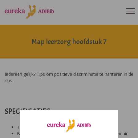
Map leerzorg hoofdstuk 7
Iedereen gelijk? Tips om positieve discriminatie te hanteren in de
klas.
SPECIFICATIES:
Tool: van ons
Besproken Leeftijd: basisonderwijs (6-9 jaar), secundair