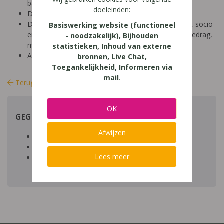
basisonderwijs (9-12 jaar)
doeleinden:
Diagnose: ADD
Domein: leren studeren, organisatie klas en school, socio-
Basiswerking website (functioneel
emotioneel, aandacht en concentratie, structuur, gedrag,
- noodzakelijk), Bijhouden
motivatie
statistieken, Inhoud van externe
Aard: praktisch
bronnen, Live Chat,
Toegankelijkheid, Informeren via
mail
.
Terug naar bibliotheek
OK
GEGEVENS
Afwijzen
Auteur artikel:
Datum toegevoegd:
Lees meer
Download:
bestand