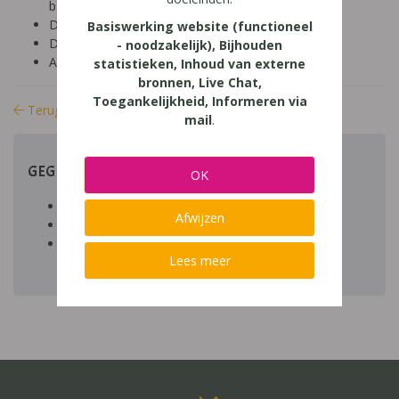
basisonderwijs (9-12 jaar)
Diagnose: leerproblemen
Basiswerking website (functioneel
Domein: motoriek
- noodzakelijk), Bijhouden
Aard: theoretischpraktisch
statistieken, Inhoud van externe
bronnen, Live Chat,
Toegankelijkheid, Informeren via
Terug naar bibliotheek
mail
.
GEGEVENS
OK
Auteur artikel:
Afwijzen
Datum toegevoegd:
Download:
bestand
Lees meer