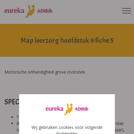
Map leerzorg hoofdstuk 9 fiche 5
Motorische onhandigheid grove motoriek.
SPECIFICATIES:
Tool: van ons
Besproken Leeftijd: basisonderwijs (6-9 jaar), secundair
Wij gebruiken cookies voor volgende
onderwijs (12-14 jaar), secundair onderwijs (14-18 jaar),
doeleinden: