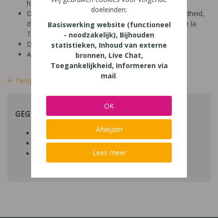
hoger onderwijs (18-24 jaar)
doeleinden:
Diagnose: ADHD, ADD, autisme/ASS, hoogbegaafdheid,
dyscalculie, dyslexie, dyspraxie/DCD, NLD, Gilles de la
Basiswerking website (functioneel
Tourette, dysfasie, leerproblemen
- noodzakelijk), Bijhouden
Domein: leren studeren, organisatie klas en school
statistieken, Inhoud van externe
Aard: praktisch
bronnen, Live Chat,
Toegankelijkheid, Informeren via
mail
.
Terug naar bibliotheek
OK
GEGEVENS
Afwijzen
Auteur artikel:
Datum toegevoegd:
Lees meer
Download:
bestand