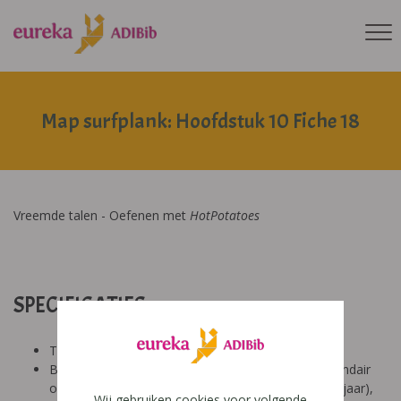
Map surfplank: Hoofdstuk 10 Fiche 18
Vreemde talen - Oefenen met
HotPotatoes
SPECIFICATIES:
Tool: van ons
Besproken Leeftijd: basisonderwijs (6-9 jaar), secundair
onderwijs (12-14 jaar), secundair onderwijs (14-18 jaar),
Wij gebruiken cookies voor volgende