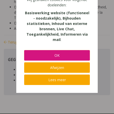
hoger onderwijs (18-24 jaar)
doeleinden:
Diagnose: ADHD, ADD, autisme/ASS, hoogbegaafdheid,
dyscalculie, dyslexie, dyspraxie/DCD, NLD, Gilles de la
Basiswerking website (functioneel
Tourette, dysfasie, leerproblemen
- noodzakelijk), Bijhouden
Domein: leren studeren, organisatie klas en school
statistieken, Inhoud van externe
Aard: praktisch
bronnen, Live Chat,
Toegankelijkheid, Informeren via
mail
.
Terug naar bibliotheek
OK
GEGEVENS
Afwijzen
Auteur artikel:
Datum toegevoegd:
Lees meer
Download:
bestand