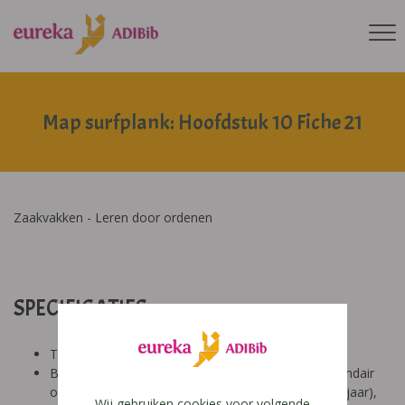
Map surfplank: Hoofdstuk 10 Fiche 21
Zaakvakken - Leren door ordenen
SPECIFICATIES:
Tool: van ons
Besproken Leeftijd: basisonderwijs (6-9 jaar), secundair
onderwijs (12-14 jaar), secundair onderwijs (14-18 jaar),
Wij gebruiken cookies voor volgende