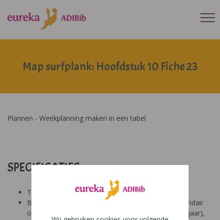
Map surfplank: Hoofdstuk 10 Fiche 23
Plannen - Weekplanning maken in een tabel
SPECIFICATIES:
Tool: van ons
Besproken Leeftijd: basisonderwijs (6-9 jaar), secundair
onderwijs (12-14 jaar), secundair onderwijs (14-18 jaar),
Wij gebruiken cookies voor volgende