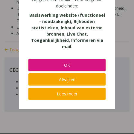
hoger onderwijs (18-24 jaar)
doeleinden:
Diagnose: ADHD, ADD, autisme/ASS, hoogbegaafdheid,
dyscalculie, dyslexie, dyspraxie/DCD, NLD, Gilles de la
Basiswerking website (functioneel
Tourette, dysfasie, leerproblemen
- noodzakelijk), Bijhouden
Domein: leren studeren, organisatie klas en school
statistieken, Inhoud van externe
Aard: praktisch
bronnen, Live Chat,
Toegankelijkheid, Informeren via
mail
.
Terug naar bibliotheek
OK
GEGEVENS
Afwijzen
Auteur artikel:
Datum toegevoegd:
Lees meer
Download:
bestand