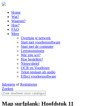
Home
Wat?
Waarom?
Hoe?
FAQ
Meer
Overtuig je netwerk
Start met voorleessoftware
Start met de computer
Leerstoornissen
Wie zijn wij?
Hoe bestellen?
Nieuwsbrief
OCR en Voorlezen
Tekst opslaan als audio
Effect voorleessoftware
Inloggen
of
Registreren
Zoeken
Map surfplank: Hoofdstuk 11