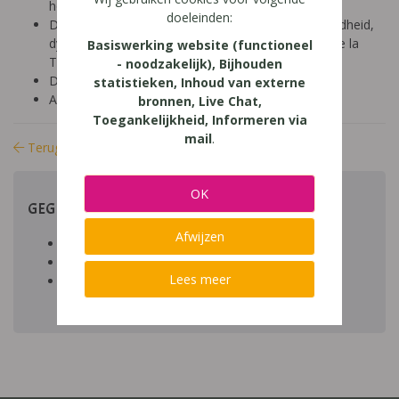
hoger onderwijs (18-24 jaar)
doeleinden:
Diagnose: ADHD, ADD, autisme/ASS, hoogbegaafdheid,
dyscalculie, dyslexie, dyspraxie/DCD, NLD, Gilles de la
Basiswerking website (functioneel
Tourette, dysfasie, leerproblemen
- noodzakelijk), Bijhouden
Domein: leren studeren, organisatie klas en school
statistieken, Inhoud van externe
Aard: praktisch
bronnen, Live Chat,
Toegankelijkheid, Informeren via
mail
.
Terug naar bibliotheek
OK
GEGEVENS
Afwijzen
Auteur artikel:
Datum toegevoegd:
Lees meer
Download:
bestand