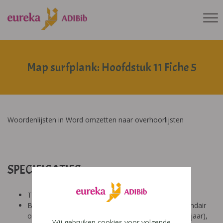
Map surfplank: Hoofdstuk 11 Fiche 5
Woordenlijsten in Word omzetten naar overhoorlijsten
SPECIFICATIES:
Tool: van ons
Besproken Leeftijd: basisonderwijs (6-9 jaar), secundair
onderwijs (12-14 jaar), secundair onderwijs (14-18 jaar),
Wij gebruiken cookies voor volgende