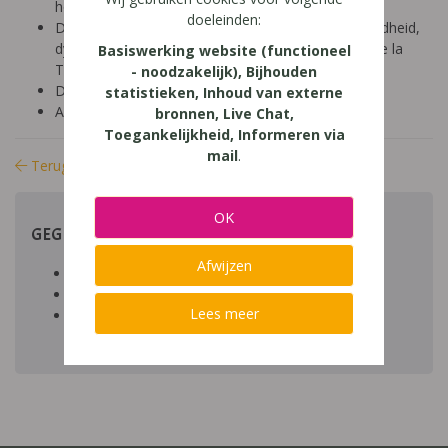
hoger onderwijs (18-24 jaar)
doeleinden:
Diagnose: ADHD, ADD, autisme/ASS, hoogbegaafdheid,
dyscalculie, dyslexie, dyspraxie/DCD, NLD, Gilles de la
Basiswerking website (functioneel
Tourette, dysfasie, leerproblemen
- noodzakelijk), Bijhouden
Domein: leren studeren, organisatie klas en school
statistieken, Inhoud van externe
Aard: praktisch
bronnen, Live Chat,
Toegankelijkheid, Informeren via
mail
.
Terug naar bibliotheek
OK
GEGEVENS
Afwijzen
Auteur artikel:
Datum toegevoegd:
Lees meer
Download:
bestand