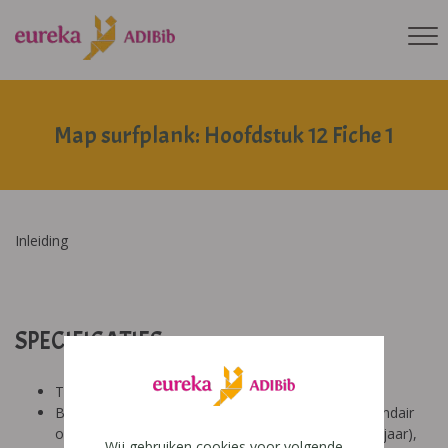
Map surfplank: Hoofdstuk 12 Fiche 1
Inleiding
SPECIFICATIES:
Tool: van ons
Besproken Leeftijd: basisonderwijs (6-9 jaar), secundair
onderwijs (12-14 jaar), secundair onderwijs (14-18 jaar),
Wij gebruiken cookies voor volgende