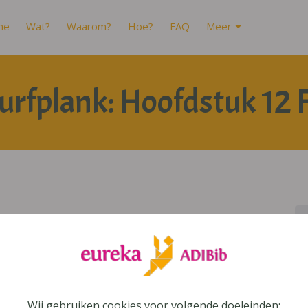
me
Wat?
Waarom?
Hoe?
FAQ
Meer
urfplank: Hoofdstuk 12 F
Wij gebruiken cookies voor volgende doeleinden: