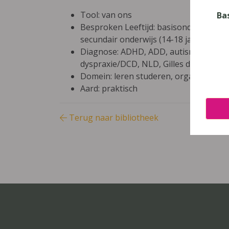
Tool: van ons
Ba
Besproken Leeftijd: basisonderwijs (6-9
secundair onderwijs (14-18 jaar), hoger
Diagnose: ADHD, ADD, autisme/ASS, hoo
dyspraxie/DCD, NLD, Gilles de la Toure
Domein: leren studeren, organisatie kl
Aard: praktisch
Terug naar bibliotheek