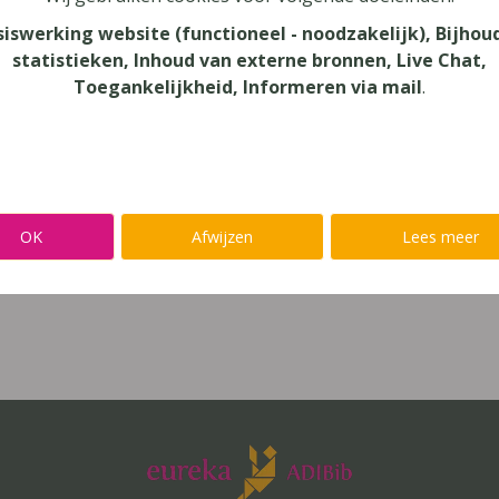
siswerking website (functioneel - noodzakelijk), Bijhou
 jaar), secundair onderwijs (12-14 jaar),
statistieken, Inhoud van externe bronnen, Live Chat,
 onderwijs (18-24 jaar)
Toegankelijkheid, Informeren via mail
.
gbegaafdheid, dyscalculie, dyslexie,
tte, dysfasie, leerproblemen
as en school
OK
Afwijzen
Lees meer