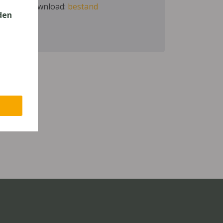
Download:
bestand
den