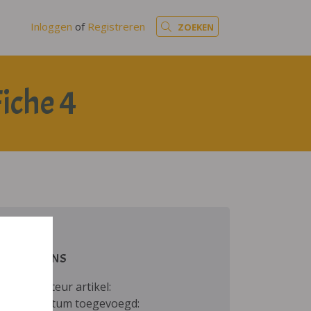
Inloggen
of
Registreren
ZOEKEN
iche 4
GEGEVENS
Auteur artikel:
Datum toegevoegd: