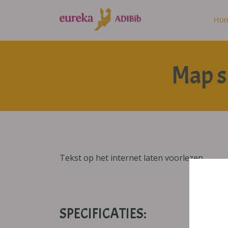
Ho
Map s
Tekst op het internet laten voorlezen
SPECIFICATIES: