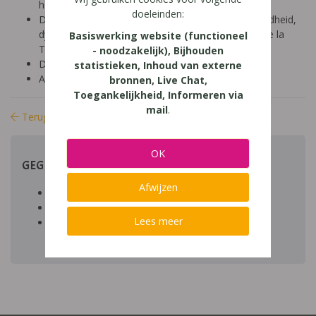
hoger onderwijs (18-24 jaar)
doeleinden:
Diagnose: ADHD, ADD, autisme/ASS, hoogbegaafdheid,
dyscalculie, dyslexie, dyspraxie/DCD, NLD, Gilles de la
Basiswerking website (functioneel
Tourette, dysfasie, leerproblemen
- noodzakelijk), Bijhouden
Domein: leren studeren, organisatie klas en school
statistieken, Inhoud van externe
Aard: praktisch
bronnen, Live Chat,
Toegankelijkheid, Informeren via
mail
.
Terug naar bibliotheek
OK
GEGEVENS
Afwijzen
Auteur artikel:
Datum toegevoegd:
Lees meer
Download:
bestand