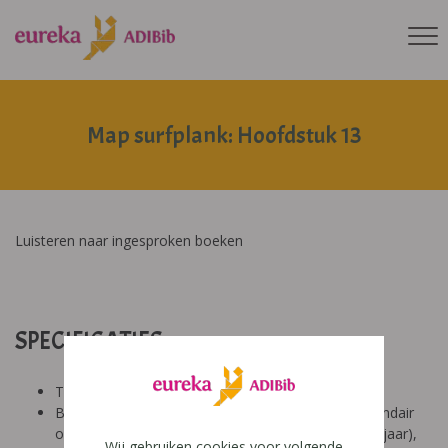
Map surfplank: Hoofdstuk 13
Luisteren naar ingesproken boeken
SPECIFICATIES:
Tool: van ons
Besproken Leeftijd: basisonderwijs (6-9 jaar), secundair
onderwijs (12-14 jaar), secundair onderwijs (14-18 jaar),
Wij gebruiken cookies voor volgende