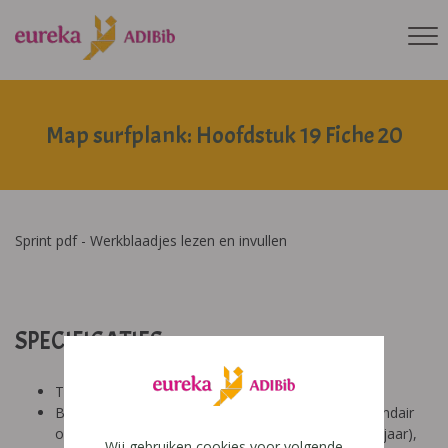
Map surfplank: Hoofdstuk 19 Fiche 20
Sprint pdf - Werkblaadjes lezen en invullen
SPECIFICATIES:
Tool: van ons
Besproken Leeftijd: basisonderwijs (6-9 jaar), secundair
onderwijs (12-14 jaar), secundair onderwijs (14-18 jaar),
Wij gebruiken cookies voor volgende