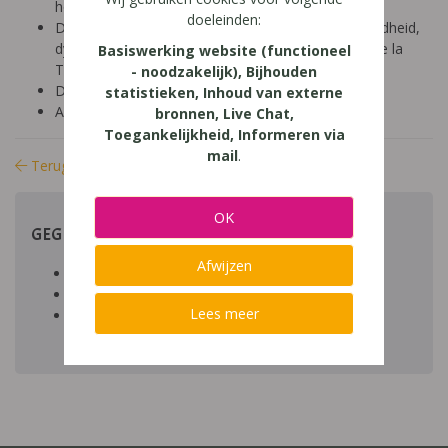
hoger onderwijs (18-24 jaar)
doeleinden:
Diagnose: ADHD, ADD, autisme/ASS, hoogbegaafdheid,
dyscalculie, dyslexie, dyspraxie/DCD, NLD, Gilles de la
Basiswerking website (functioneel
Tourette, dysfasie, leerproblemen
- noodzakelijk), Bijhouden
Domein: leren studeren, organisatie klas en school
statistieken, Inhoud van externe
Aard: praktisch
bronnen, Live Chat,
Toegankelijkheid, Informeren via
mail
.
Terug naar bibliotheek
OK
GEGEVENS
Afwijzen
Auteur artikel:
Datum toegevoegd:
Lees meer
Download:
bestand