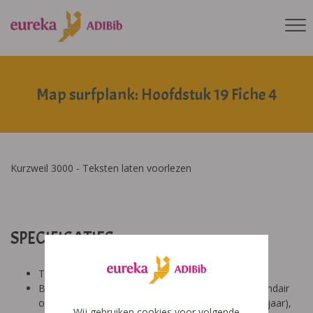
Map surfplank: Hoofdstuk 19 Fiche 4
Kurzweil 3000 - Teksten laten voorlezen
SPECIFICATIES:
Tool: van ons
Besproken Leeftijd: basisonderwijs (6-9 jaar), secundair
onderwijs (12-14 jaar), secundair onderwijs (14-18 jaar),
Wij gebruiken cookies voor volgende