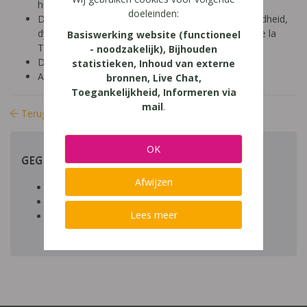
hoger onderwijs (18-24 jaar)
doeleinden:
Diagnose: ADHD, ADD, autisme/ASS, hoogbegaafdheid,
dyscalculie, dyslexie, dyspraxie/DCD, NLD, Gilles de la
Basiswerking website (functioneel
Tourette, dysfasie, leerproblemen
- noodzakelijk), Bijhouden
Domein: leren studeren, organisatie klas en school
statistieken, Inhoud van externe
Aard: praktisch
bronnen, Live Chat,
Toegankelijkheid, Informeren via
mail
.
Terug naar bibliotheek
OK
GEGEVENS
Afwijzen
Auteur artikel:
Datum toegevoegd:
Lees meer
Download:
bestand