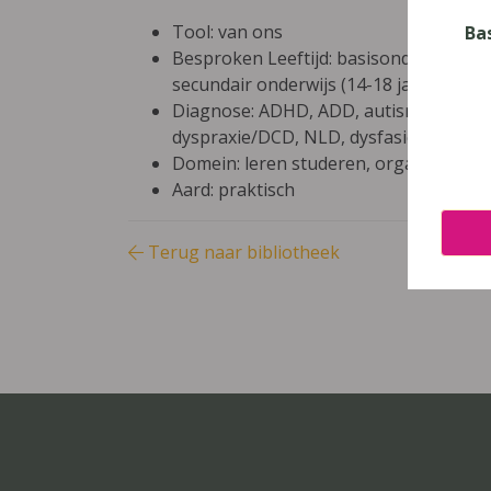
Tool: van ons
Ba
Besproken Leeftijd: basisonderwijs (6-9
secundair onderwijs (14-18 jaar), hoger
Diagnose: ADHD, ADD, autisme/ASS, hoo
dyspraxie/DCD, NLD, dysfasie, leerpr
Domein: leren studeren, organisatie kl
Aard: praktisch
Terug naar bibliotheek