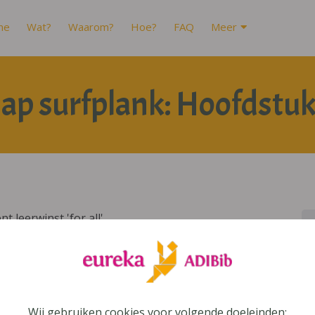
me
Wat?
Waarom?
Hoe?
FAQ
Meer
ap surfplank: Hoofdstuk
 leerwinst 'for all'
Wij gebruiken cookies voor volgende doeleinden: