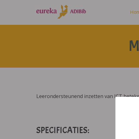
Ho
M
Leerondersteunend inzetten van ICT betekent
SPECIFICATIES: