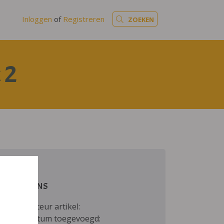
Inloggen
of
Registreren
ZOEKEN
 2
GEGEVENS
Auteur artikel:
Datum toegevoegd: