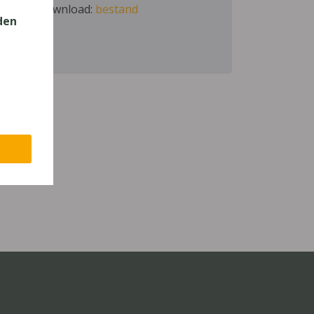
Download:
bestand
den