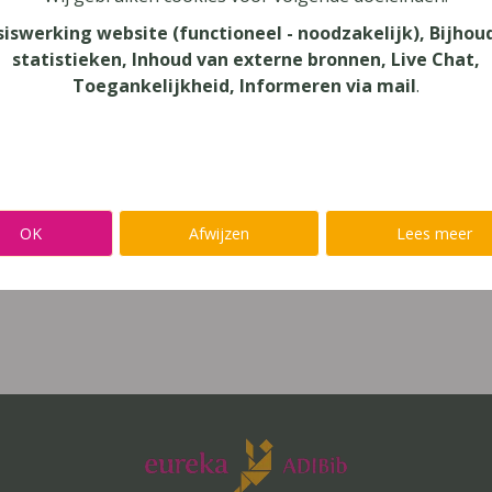
siswerking website (functioneel - noodzakelijk), Bijhou
 jaar), secundair onderwijs (12-14 jaar),
statistieken, Inhoud van externe bronnen, Live Chat,
 onderwijs (18-24 jaar)
Toegankelijkheid, Informeren via mail
.
gbegaafdheid, dyscalculie, dyslexie,
oblemen
as en school
OK
Afwijzen
Lees meer