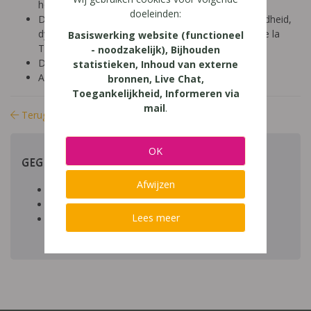
hoger onderwijs (18-24 jaar)
doeleinden:
Diagnose: ADHD, ADD, autisme/ASS, hoogbegaafdheid,
dyscalculie, dyslexie, dyspraxie/DCD, NLD, Gilles de la
Basiswerking website (functioneel
Tourette, dysfasie, leerproblemen
- noodzakelijk), Bijhouden
Domein: leren studeren, organisatie klas en school
statistieken, Inhoud van externe
Aard: praktisch
bronnen, Live Chat,
Toegankelijkheid, Informeren via
mail
.
Terug naar bibliotheek
OK
GEGEVENS
Afwijzen
Auteur artikel:
Datum toegevoegd:
Lees meer
Download:
bestand