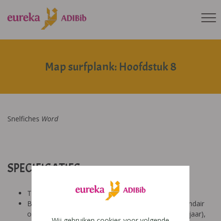
Map surfplank: Hoofdstuk 8
Snelfiches
Word
SPECIFICATIES:
Tool: van ons
Besproken Leeftijd: basisonderwijs (6-9 jaar), secundair
onderwijs (12-14 jaar), secundair onderwijs (14-18 jaar),
Wij gebruiken cookies voor volgende