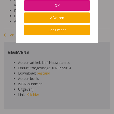
Volwassen (+24 jaar)
OK
Diagnose: dyslexie
Domein: lezen, schrijven, spelling
Afwijzen
Aard: theoretisch
Lees meer
Terug naar bibliotheek
GEGEVENS
Auteur artikel: Lief Nauwelaerts
Datum toegevoegd: 01/05/2014
Download:
bestand
Auteur boek:
ISBN-nummer:
Uitgeverij:
Link:
Klik hier