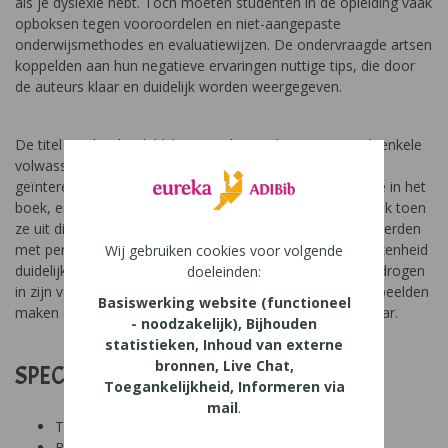
als je dyslexie hebt. Toch moeten studenten in de opleiding vaak
opboksen tegen vooroordelen en niet-aangepaste
onderwijsmethodes en evaluatiewijzen. De ondervraagde artsen
koppelden aan hun negatieve ervaringen nuttige tips, die door
de auteurs klaar en duidelijk worden weergegeven.
De titel van het boek blijkt een schot in de roos. Toen ik enkele
volwassenen met dyslexie dit boekje toonde, zag ik hun
geïnteresseerde blik. Langer dan gewoonlijk bladerden ze in het
boek, en bleven ze hangen in de verschillende citaten. Ook toen
ze uit dit boekje citaten voorlazen, en deze commentarieerden
met persoonlijk geladen bedenkingen, kwam hun betrokkenheid
Wij gebruiken cookies voor volgende
duidelijk tot uiting. Wie verder leest, wordt beslist niet bedrogen
doeleinden:
in zijn verwachtingen. De vlotte stijl en de concrete voorbeelden
Basiswerking website (functioneel
maken dit boek - ook voor niet-dyslectici! - prettig leesbaar.
- noodzakelijk), Bijhouden
statistieken, Inhoud van externe
bronnen, Live Chat,
SPECIFICATIES:
Toegankelijkheid, Informeren via
mail
.
Tool: niet van toepassing
Besproken Leeftijd: hoger onderwijs (18-24 jaar),