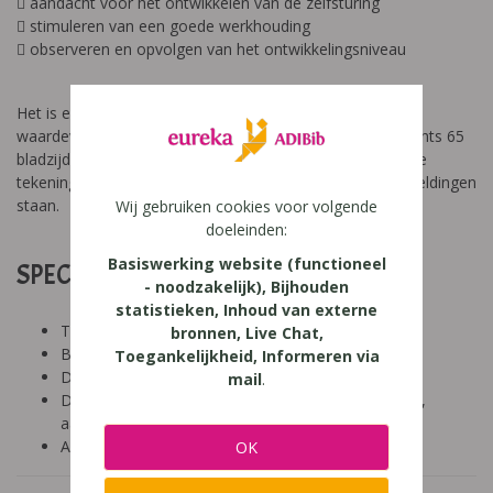
 aandacht voor het ontwikkelen van de zelfsturing
 stimuleren van een goede werkhouding
 observeren en opvolgen van het ontwikkelingsniveau
Het is een werk dat groeide uit de dagelijkse praktijk vol
waardevolle tips en heel wat achtergrondinformatie. Slechts 65
bladzijden makkelijk leesbare tekst, mooie foto’s en leuke
tekeningen. Er is ook een CD-ROM bij waarop al de afbeeldingen
staan.
Wij gebruiken cookies voor volgende
doeleinden:
Basiswerking website (functioneel
SPECIFICATIES:
- noodzakelijk), Bijhouden
statistieken, Inhoud van externe
Tool: niet van toepassing
bronnen, Live Chat,
Besproken Leeftijd: kleuters (<6 jaar)
Toegankelijkheid, Informeren via
Diagnose:
mail
.
Domein: leren studeren, organisatie klas en school,
aandacht en concentratie, intelligentie
Aard: praktisch
OK