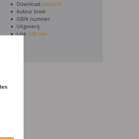
Download:
bestand
Auteur boek:
ISBN-nummer:
Uitgeverij:
Link:
Klik hier
den