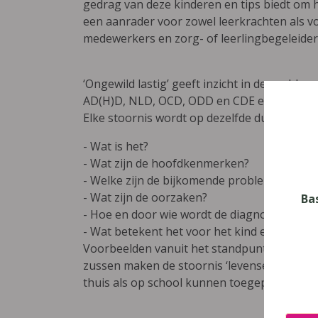
gedrag van deze kinderen en tips biedt om 
een aanrader voor zowel leerkrachten als 
medewerkers en zorg- of leerlingbegeleiders
‘Ongewild lastig’ geeft inzicht in de proble
AD(H)D, NLD, OCD, ODD en CDE en het syndr
Elke stoornis wordt op dezelfde duidelijke 
- Wat is het?
- Wat zijn de hoofdkenmerken?
- Welke zijn de bijkomende problemen?
- Wat zijn de oorzaken?
Ba
- Hoe en door wie wordt de diagnose gestel
- Wat betekent het voor het kind en de omg
Voorbeelden vanuit het standpunt van het k
zussen maken de stoornis ‘levensecht’. Telk
thuis als op school kunnen toegepast word