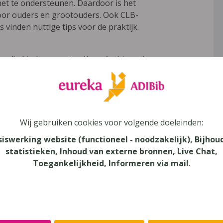
het te ondersteunen. Daardoor is het
voor ouders en grootouders. Ook CLB-
 vinden nuttige tips voor de praktijk.
men die kinderen met autisme (subtypes),
oom van Gilles de la Tourette ervaren.
manier besproken:
Wij gebruiken cookies voor volgende doeleinden:
siswerking website (functioneel - noodzakelijk), Bijhou
d?
statistieken, Inhoud van externe bronnen, Live Chat,
eving om deze stoornis te hebben?
Toegankelijkheid, Informeren via mail
.
ind, de ouders, grootouders, broers en
ens volgen zeer praktische tips die zowel
en.