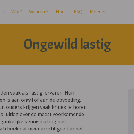
me
Wat?
Waarom?
Hoe?
FAQ
Meer
Ongewild lastig
en vaak als ‘lastig' ervaren. Hun
en is aan onwil of aan de opvoeding.
n ouders krijgen vaak kritiek te horen.
taal uitleg over de meest voorkomende
oegankelijke kennismaking met
ch boek dat meer inzicht geeft in het