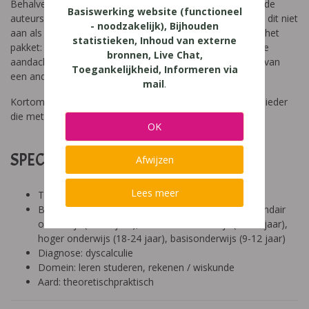
Behalve een bloemlezing uit Sticordi-maatregelen geven de
Basiswerking website (functioneel
auteurs nergens pasklare recepten. Maar als lezer voel je dit niet
- noodzakelijk), Bijhouden
aan als een gemis. Wel integendeel. De grote merite van het
statistieken, Inhoud van externe
pakket: “Studeren met dyscalculie” zit hem in het onder de
bronnen, Live Chat,
aandacht brengen van een werkelijkheid, het ontsluieren van
Toegankelijkheid, Informeren via
een andere ervaringswereld, op onnavolgbare wijze.
mail
.
Kortom: het pakket beschouw ik als een must-have voor ieder
die met dyscalculie te maken heeft.
OK
SPECIFICATIES:
Afwijzen
Lees meer
Tool:
Besproken Leeftijd: basisonderwijs (6-9 jaar), secundair
onderwijs (12-14 jaar), secundair onderwijs (14-18 jaar),
hoger onderwijs (18-24 jaar), basisonderwijs (9-12 jaar)
Diagnose: dyscalculie
Domein: leren studeren, rekenen / wiskunde
Aard: theoretischpraktisch