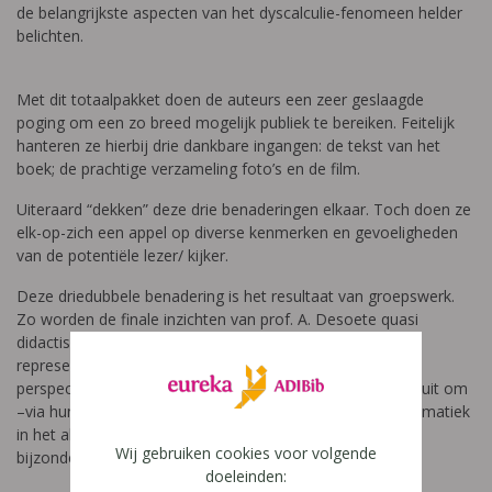
de belangrijkste aspecten van het dyscalculie-fenomeen helder
belichten.
Met dit totaalpakket doen de auteurs een zeer geslaagde
poging om een zo breed mogelijk publiek te bereiken. Feitelijk
hanteren ze hierbij drie dankbare ingangen: de tekst van het
boek; de prachtige verzameling foto’s en de film.
Uiteraard “dekken” deze drie benaderingen elkaar. Toch doen ze
elk-op-zich een appel op diverse kenmerken en gevoeligheden
van de potentiële lezer/ kijker.
Deze driedubbele benadering is het resultaat van groepswerk.
Zo worden de finale inzichten van prof. A. Desoete quasi
didactisch geschraagd door de bijdragen van een
representatieve selectie co-auteurs. Vanuit hun unieke
perspectief nodigen ze de lezer op een prikkelende wijze uit om
–via hun getuigenis- te proeven van de dyscalculie-problematiek
in het algemeen en het studeren met dyscalculie in het
Wij gebruiken cookies voor volgende
bijzonder.
doeleinden: