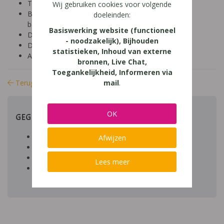
Tool: van ander
Wij gebruiken cookies voor volgende
Besproken Leeftijd: basisonderwijs (6-9 jaar),
doeleinden:
basisonderwijs (9-12 jaar)
Basiswerking website (functioneel
Diagnose: dyscalculie, leerproblemen
- noodzakelijk), Bijhouden
Domein: rekenen / wiskunde
statistieken, Inhoud van externe
Aard: praktisch
bronnen, Live Chat,
Toegankelijkheid, Informeren via
Terug naar bibliotheek
mail
.
OK
GEGEVENS
Auteur artikel: Peter Bauwens
Afwijzen
Datum toegevoegd: 01/05/2014
Download:
bestand
Lees meer
Link:
Klik hier