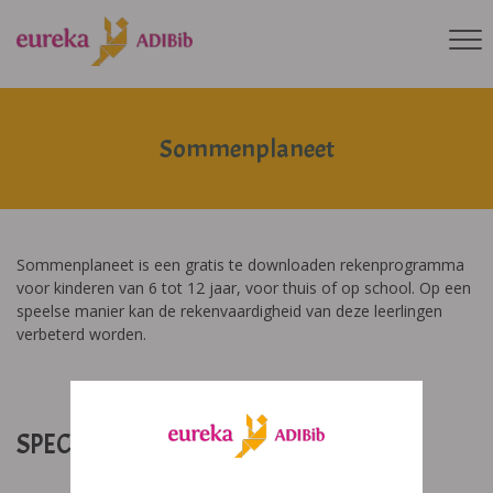
Sommenplaneet
Sommenplaneet is een gratis te downloaden rekenprogramma
voor kinderen van 6 tot 12 jaar, voor thuis of op school. Op een
speelse manier kan de rekenvaardigheid van deze leerlingen
verbeterd worden.
SPECIFICATIES: