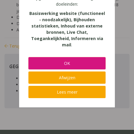
doeleinden:
basisonderwijs (6-9 jaar), secundair onderwijs (14-18
jaar), basisonderwijs (9-12 jaar)
Basiswerking website (functioneel
Diagnose:
- noodzakelijk), Bijhouden
Domein: lezen, schrijven
statistieken, Inhoud van externe
Aard: praktisch
bronnen, Live Chat,
Toegankelijkheid, Informeren via
mail
.
Terug naar bibliotheek
OK
GEGEVENS
Afwijzen
Auteur artikel:
Datum toegevoegd: 31/10/2019
Download:
bestand
Lees meer