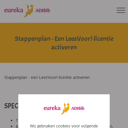
Stappenplan - Een LeesVoor!-licentie
activeren
Stappenplan - een LeesVoor!-licentie activeren
SPECIFICATIES:
Tool: van ons
Wij gebruiken cookies voor volgende
Besproken Leeftijd: secundair onderwijs (12-14 jaar),