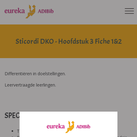
Sticordi DKO - Hoofdstuk 3 Fiche 1&2
Differentiëren in doelstellingen.
Leervertraagde leerlingen.
SPECIFICATIES:
Tool: van ons