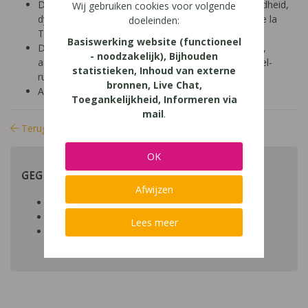
Diagnose: ADHD, ADD, autisme/ASS, hoogbegaafdheid,
Wij gebruiken cookies voor volgende
dyscalculie, dyslexie, dyspraxie/DCD, NLD, Gilles de la
doeleinden:
Tourette, dysfasie, leerproblemen
Basiswerking website (functioneel
Domein: leren studeren, organisatie klas en school,
- noodzakelijk), Bijhouden
aandacht en concentratie, structuur, gedrag, visueel-
statistieken, Inhoud van externe
ruimtelijk
bronnen, Live Chat,
Aard: praktisch
Toegankelijkheid, Informeren via
mail
.
Terug naar bibliotheek
OK
GEGEVENS
Afwijzen
Auteur artikel:
Datum toegevoegd: 21/05/2014
Lees meer
Download:
bestand