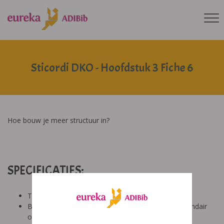
Sticordi DKO - Hoofdstuk 3 Fiche 6
Hoe bouw je meer structuur in?
SPECIFICATIES:
Tool: van ons
Besproken Leeftijd: basisonderwijs (6-9 jaar), secundair
onderwijs (12-14 jaar), basisonderwijs (9-12 jaar)